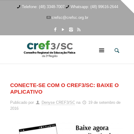
Telefone: (48) 3348-7007
Whatsapp: (48) 99616-2644
crefsc@crefsc.org.br
CONECTE-SE COM O CREF3/SC: BAIXE O
APLICATIVO
Publicado por
Denyse CREF3/SC
na
19 de setembro de
2016