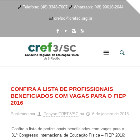
Telefone: (48) 3348-7007
Whatsapp: (48) 99616-2644
crefsc@crefsc.org.br
CONFIRA A LISTA DE PROFISSIONAIS
BENEFICIADOS COM VAGAS PARA O FIEP
2016
Publicado por
Denyse CREF3/SC
na
6 de janeiro de 2016
Confira a lista de profissionais beneficiados com vagas para o
31º Congresso Internacional de Educação Física – FIEP 2016
: