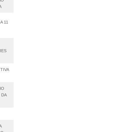
ÃO
A
A 11
RES
TIVA
9
IO
 DA
E
A