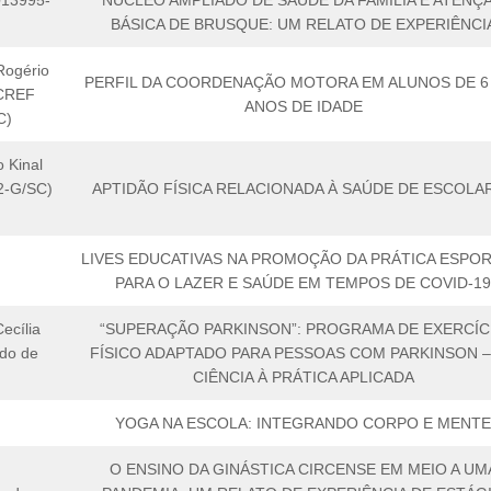
013995-
NÚCLEO AMPLIADO DE SAÚDE DA FAMÍLIA E ATENÇ
BÁSICA DE BRUSQUE: UM RELATO DE EXPERIÊNCI
Rogério
PERFIL DA COORDENAÇÃO MOTORA EM ALUNOS DE 6 
(CREF
ANOS DE IDADE
C)
 Kinal
2-G/SC)
APTIDÃO FÍSICA RELACIONADA À SAÚDE DE ESCOLA
LIVES EDUCATIVAS NA PROMOÇÃO DA PRÁTICA ESPOR
PARA O LAZER E SAÚDE EM TEMPOS DE COVID-1
ecília
“SUPERAÇÃO PARKINSON”: PROGRAMA DE EXERCÍC
ndo de
FÍSICO ADAPTADO PARA PESSOAS COM PARKINSON –
CIÊNCIA À PRÁTICA APLICADA
YOGA NA ESCOLA: INTEGRANDO CORPO E MENT
O ENSINO DA GINÁSTICA CIRCENSE EM MEIO A UM