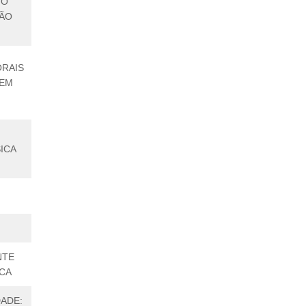
IO
ÇÃO
ORAIS
 EM
ICA
NTE
ICA
ADE: