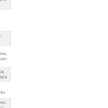
A
ONAL
GIR?
 DA
SICA
ÇÃO
 NO