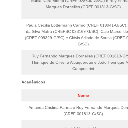
Nubia Nara Slomp (CREF 028500-G/SC) e Ruy Fern
Marques Dornelles (CREF 001813-G/SC)
Paula Cecília Lottermann Carmo (CREF 019941-G/SC),
da Silva Mafra (CREFSC 028169-G/SC), Caio Marcel d
(CREF 009329-G/SC) e Clóvis Arlindo de Sousa (CREF 
G/SC)
Ruy Fernando Marques Dornelles (CREF 001813-G/
Henrique de Oliveira Albuquerque e João Henrique 
Campestrini
Acadêmicos
Nome
Amanda Cristina Parma e Ruy Fernando Marques Dorn
(CREF 001813-G/SC)