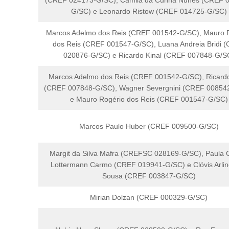
(CREF 024173-G/SC), Camila da Cunha Nunes (CREF 
G/SC) e Leonardo Ristow (CREF 014725-G/SC)
Marcos Adelmo dos Reis (CREF 001542-G/SC), Mauro 
dos Reis (CREF 001547-G/SC), Luana Andreia Bridi 
020876-G/SC) e Ricardo Kinal (CREF 007848-G/S
Marcos Adelmo dos Reis (CREF 001542-G/SC), Ricardo
(CREF 007848-G/SC), Wagner Severgnini (CREF 00854
e Mauro Rogério dos Reis (CREF 001547-G/SC)
Marcos Paulo Huber (CREF 009500-G/SC)
Margit da Silva Mafra (CREFSC 028169-G/SC), Paula C
Lottermann Carmo (CREF 019941-G/SC) e Clóvis Arli
Sousa (CREF 003847-G/SC)
Mirian Dolzan (CREF 000329-G/SC)