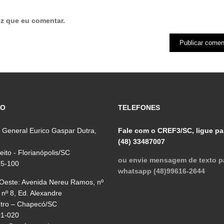
z que eu comentar.
ÇO
TELEFONES
 General Eurico Gaspar Dutra,
Fale com o CREF3/SC, ligue pa
(48) 33487007
reito - Florianópolis/SC
ou envie mensagem de texto p
75-100
whatsapp (48)99616-2644
 Oeste: Avenida Nereu Ramos, nº
 nº 8, Ed. Alexandre
ntro – Chapecó/SC
01-020