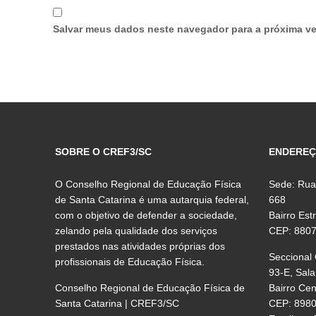
Salvar meus dados neste navegador para a próxima ve
SOBRE O CREF3/SC
ENDERE
O Conselho Regional de Educação Física
Sede: Rua
de Santa Catarina é uma autarquia federal,
668
com o objetivo de defender a sociedade,
Bairro Est
zelando pela qualidade dos serviços
CEP: 880
prestados nas atividades próprias dos
Seccional
profissionais de Educação Física.
93-E, Sala
Conselho Regional de Educação Física de
Bairro Ce
Santa Catarina | CREF3/SC
CEP: 898