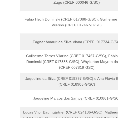
Zago (CREF 000046-G/SC)
Fábio Hech Dominski (CREF 017388-G/SC), Guilherme 
Vilarino (CREF 017467-G/SC)
Fagner Amauri da Silva Viana (CREF 017734-G/S
Guilherme Torres Vilarino (CREF 017467-G/SC), Fábi
Dominski (CREF 017388-G/SC), Whyllerton Mayron da
(CREF 007819-GSC)
Jaqueline da Silva (CREF 019397-G/SC) e Ana Flávia 
(CREF 018905-G/SC)
Jaqueline Marcos dos Santos (CREF 010861-G/S
Lucas Vitor Baumgärtner (CREF 024136-G/SC), Matheu