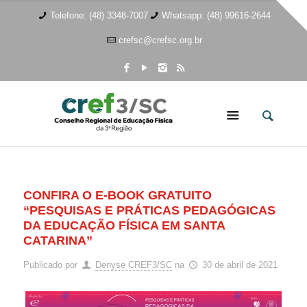
Telefone: (48) 3348-7007
Whatsapp: (48) 99616-2644
crefsc@crefsc.org.br
CONFIRA O E-BOOK GRATUITO
“PESQUISAS E PRÁTICAS PEDAGÓGICAS
DA EDUCAÇÃO FÍSICA EM SANTA
CATARINA”
Publicado por
Denyse CREF3/SC
na
30 de abril de 2021