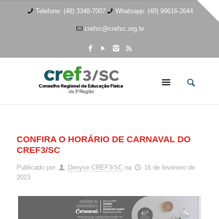
Telefone: (48) 3348-7007
Whatsapp: (48) 99616-2644
crefsc@crefsc.org.br
CONFIRA O HORÁRIO DE CARNAVAL DO
CREF3/SC
Publicado por
Denyse CREF3/SC
na
16 de fevereiro de
2023