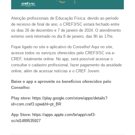
Atenção profissionais de Educação Física: devido ao período
de recesso de final de ano, o CREF3/SC estará fechado entre
os dias 26 de dezembro e 7 de janeiro de 2024. O atendimento
externo será retomado no dia 8 de janeiro, das 9h às 17hs.
Fique ligado no site e aplicativo do Conselho! Aqui no site,
acesse todos os serviços oferecidos pelo CREF3/SC via e-
CREF, totalmente online. No app, será possível acessar o
consultar o cadastro profissional, fazer pagamento da anuidade
online, além de acessar notícias e o CREF Jovem.
Baixe o app e aproveite os benefícios oferecidos pelo
Conselho:
Play store:
https://play.google.com/store/apps/details?
id=com.cref3.spw&hl=pt_BR
App Store:
https://apps.apple.com/br/app/cref3-
sc/id1489535927