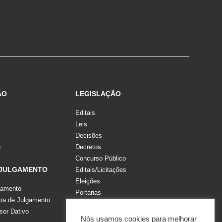
ÃO
LEGISLAÇÃO
Editais
Leis
Decisões
o
Decretos
Concurso Público
 JULGAMENTO
Editais/Licitações
Eleições
gamento
Portarias
a de Julgamento
Recomendações, Pareceres e Notas
sor Dativo
Resoluções
Nós usamos cookies para melhorar