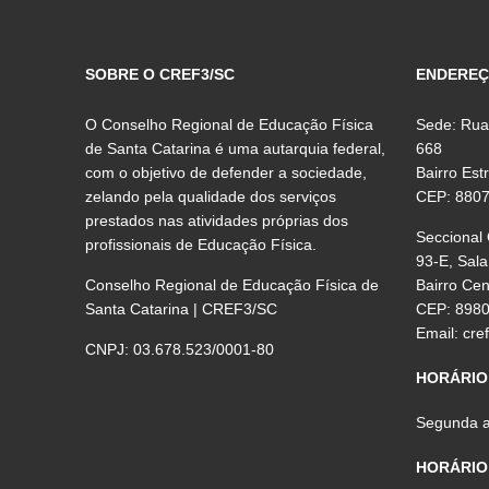
SOBRE O CREF3/SC
ENDERE
O Conselho Regional de Educação Física
Sede: Rua
de Santa Catarina é uma autarquia federal,
668
com o objetivo de defender a sociedade,
Bairro Est
zelando pela qualidade dos serviços
CEP: 880
prestados nas atividades próprias dos
Seccional
profissionais de Educação Física.
93-E, Sala
Conselho Regional de Educação Física de
Bairro Ce
Santa Catarina | CREF3/SC
CEP: 898
Email:
cre
CNPJ: 03.678.523/0001-80
HORÁRIO
Segunda a 
HORÁRIO