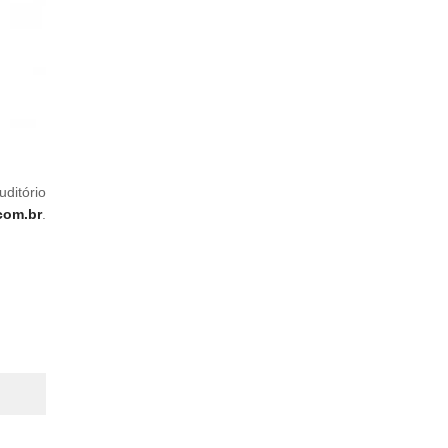
ditório
com.br
.