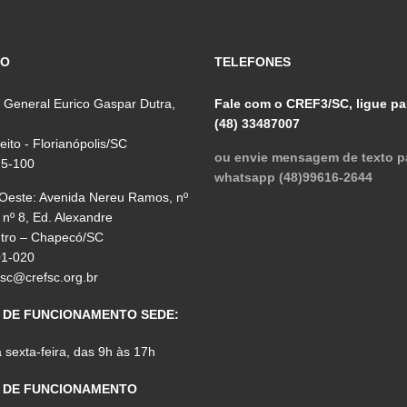
ÇO
TELEFONES
 General Eurico Gaspar Dutra,
Fale com o CREF3/SC, ligue pa
(48) 33487007
reito - Florianópolis/SC
ou envie mensagem de texto p
75-100
whatsapp (48)99616-2644
 Oeste: Avenida Nereu Ramos, nº
 nº 8, Ed. Alexandre
ntro – Chapecó/SC
01-020
fsc@crefsc.org.br
 DE FUNCIONAMENTO SEDE:
sexta-feira, das 9h às 17h
 DE FUNCIONAMENTO