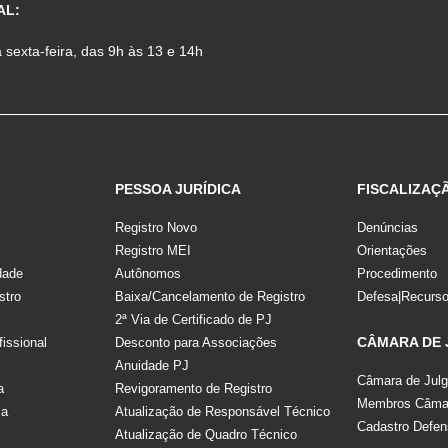
AL:
sexta-feira, das 9h às 13 e 14h
PESSOA JURÍDICA
FISCALIZAÇ
Registro Novo
Denúncias
Registro MEI
Orientações
dade
Autônomos
Procedimento
stro
Baixa/Cancelamento de Registro
Defesa|Recurs
2ª Via de Certificado de PJ
CÂMARA DE
fissional
Desconto para Associações
Anuidade PJ
Câmara de Jul
a
Revigoramento de Registro
Membros Câmar
la
Atualização de Responsável Técnico
Cadastro Defen
Atualização de Quadro Técnico