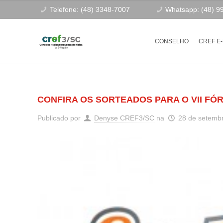
Telefone: (48) 3348-7007
Whatsapp: (48) 9
CONSELHO
CREF E
CONFIRA OS SORTEADOS PARA O VII FÓ
Publicado por
Denyse CREF3/SC
na
28 de setemb