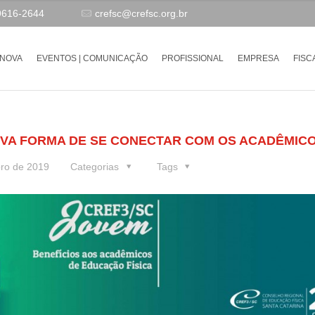
9616-2644
crefsc@crefsc.org.br
-NOVA
EVENTOS | COMUNICAÇÃO
PROFISSIONAL
EMPRESA
FISC
VA FORMA DE SE CONECTAR COM OS ACADÊMIC
ro de 2019
Categorias
Tags