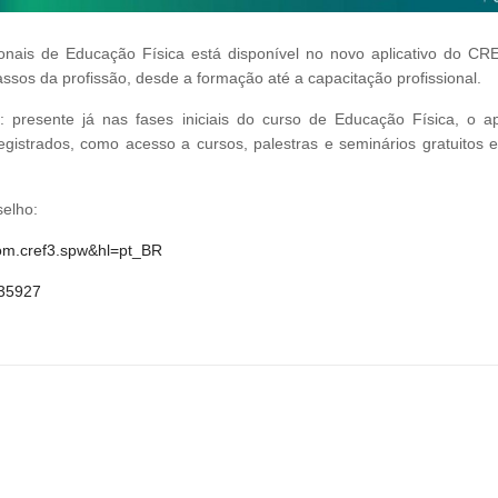
onais de Educação Física está disponível no novo aplicativo do CR
ssos da profissão, desde a formação até a capacitação profissional.
resente já nas fases iniciais do curso de Educação Física, o apl
egistrados, como acesso a cursos, palestras e seminários gratuitos e
selho:
=com.cref3.spw&hl=pt_BR
535927