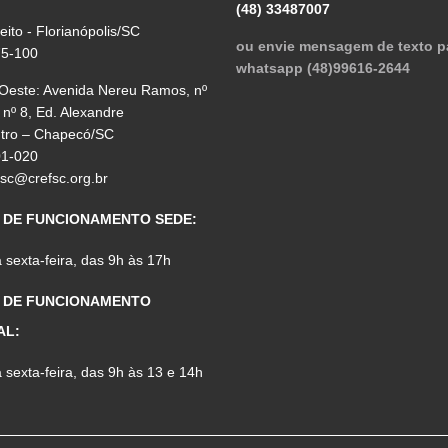
(48) 33487007
reito - Florianópolis/SC
ou envie mensagem de texto p
75-100
whatsapp (48)99616-2644
 Oeste: Avenida Nereu Ramos, nº
 nº 8, Ed. Alexandre
ntro – Chapecó/SC
01-020
fsc@crefsc.org.br
 DE FUNCIONAMENTO SEDE:
sexta-feira, das 9h às 17h
 DE FUNCIONAMENTO
AL:
sexta-feira, das 9h às 13 e 14h