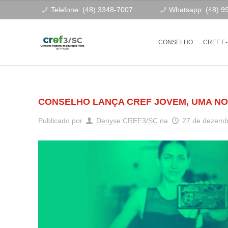
Telefone: (48) 3348-7007
Whatsapp: (48) 9
CONSELHO
CREF E
CONSELHO LANÇA CREF JOVEM, UMA NO
Publicado por
Denyse CREF3/SC
na
27 de dezemb