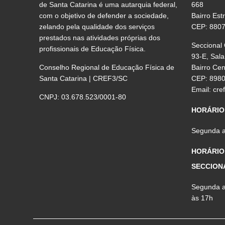
de Santa Catarina é uma autarquia federal,
668
com o objetivo de defender a sociedade,
Bairro Est
zelando pela qualidade dos serviços
CEP: 880
prestados nas atividades próprias dos
Seccional
profissionais de Educação Física.
93-E, Sala
Conselho Regional de Educação Física de
Bairro Ce
Santa Catarina | CREF3/SC
CEP: 898
Email:
cre
CNPJ: 03.678.523/0001-80
HORÁRIO
Segunda a 
HORÁRIO
SECCION
Segunda a 
às 17h