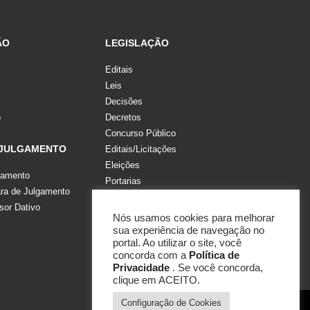
ÃO
LEGISLAÇÃO
Editais
Leis
Decisões
o
Decretos
Concurso Público
 JULGAMENTO
Editais/Licitações
Eleições
gamento
Portarias
a de Julgamento
Recomendações, Pareceres e Notas
sor Dativo
Resoluções
Nós usamos cookies para melhorar
sua experiência de navegação no
portal. Ao utilizar o site, você
concorda com a
Política de
Privacidade
. Se você concorda,
clique em ACEITO.
Configuração de Cookies