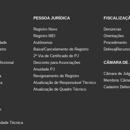
PESSOA JURÍDICA
FISCALIZAÇ
Registro Novo
Denúncias
Registro MEI
Orientações
dade
Autônomos
Procedimento
stro
Baixa/Cancelamento de Registro
Defesa|Recurs
2ª Via de Certificado de PJ
CÂMARA DE
fissional
Desconto para Associações
Anuidade PJ
Câmara de Jul
a
Revigoramento de Registro
Membros Câmar
la
Atualização de Responsável Técnico
Cadastro Defen
Atualização de Quadro Técnico
s
o
a
idade Técnica