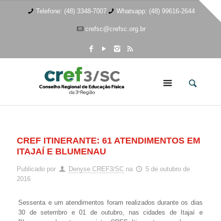
Telefone: (48) 3348-7007
Whatsapp: (48) 99616-2644
crefsc@crefsc.org.br
CREF ITINERANTE: 61 ATENDIMENTOS EM
ITAJAÍ E BLUMENAU
Publicado por
Denyse CREF3/SC
na
5 de outubro de
2016
Sessenta e um atendimentos foram realizados durante os dias
30 de setembro e 01 de outubro, nas cidades de Itajaí e