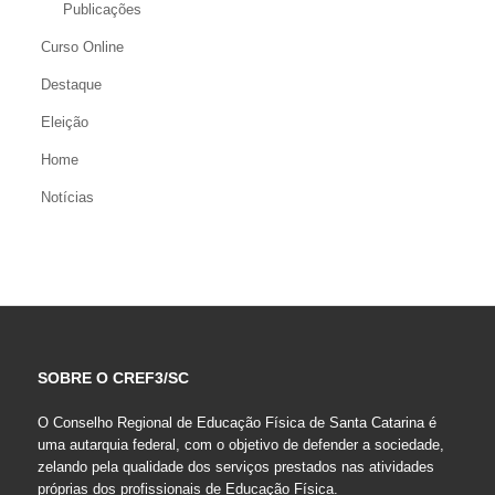
Publicações
Curso Online
Destaque
Eleição
Home
Notícias
SOBRE O CREF3/SC
O Conselho Regional de Educação Física de Santa Catarina é
uma autarquia federal, com o objetivo de defender a sociedade,
zelando pela qualidade dos serviços prestados nas atividades
próprias dos profissionais de Educação Física.