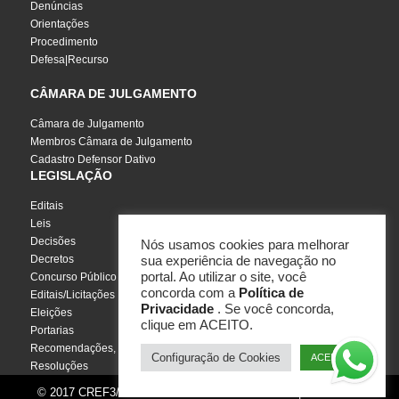
Denúncias
Orientações
Procedimento
Defesa|Recurso
CÂMARA DE JULGAMENTO
Câmara de Julgamento
Membros Câmara de Julgamento
Cadastro Defensor Dativo
LEGISLAÇÃO
Editais
Leis
Decisões
Nós usamos cookies para melhorar
Decretos
sua experiência de navegação no
portal. Ao utilizar o site, você
Concurso Público
concorda com a
Política de
Editais/Licitações
Privacidade
. Se você concorda,
Eleições
clique em ACEITO.
Portarias
Recomendações, Pareceres e Notas
Configuração de Cookies
ACEITO
Resoluções
© 2017 CREF3/SC - Todos os direitos reservados | Por
InCuca