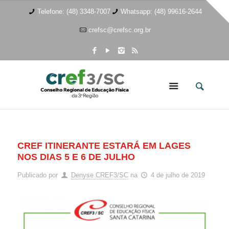
Telefone: (48) 3348-7007
Whatsapp: (48) 99616-2644
crefsc@crefsc.org.br
CREF ITINERANTE ESTARÁ EM LAGES
NOS DIAS 5 E 6 DE JULHO
Publicado por
Denyse CREF3/SC
na
4 de julho de 2019