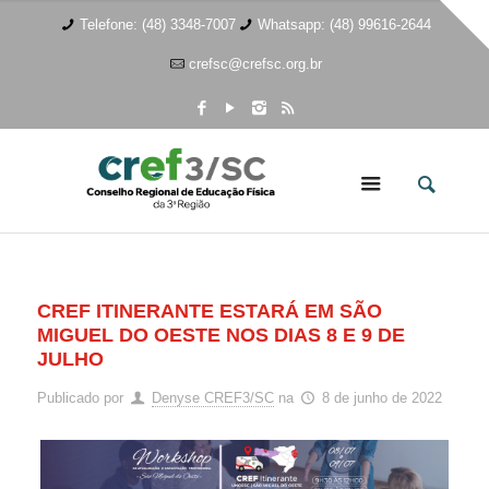
Telefone: (48) 3348-7007
Whatsapp: (48) 99616-2644
crefsc@crefsc.org.br
CREF ITINERANTE ESTARÁ EM SÃO
MIGUEL DO OESTE NOS DIAS 8 E 9 DE
JULHO
Publicado por
Denyse CREF3/SC
na
8 de junho de 2022