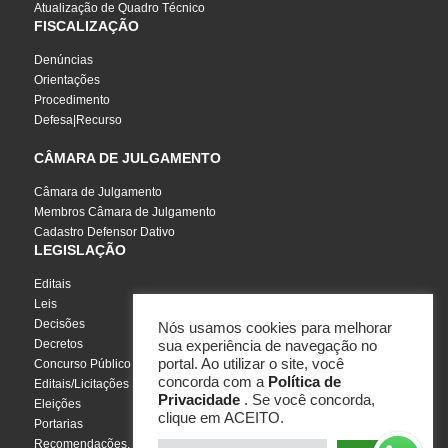
Atualização de Quadro Técnico
FISCALIZAÇÃO
Denúncias
Orientações
Procedimento
Defesa|Recurso
CÂMARA DE JULGAMENTO
Câmara de Julgamento
Membros Câmara de Julgamento
Cadastro Defensor Dativo
LEGISLAÇÃO
Editais
Leis
Decisões
Nós usamos cookies para melhorar
Decretos
sua experiência de navegação no
portal. Ao utilizar o site, você
Concurso Público
concorda com a
Política de
Editais/Licitações
Privacidade
. Se você concorda,
Eleições
clique em ACEITO.
Portarias
Recomendações, Pareceres e Notas