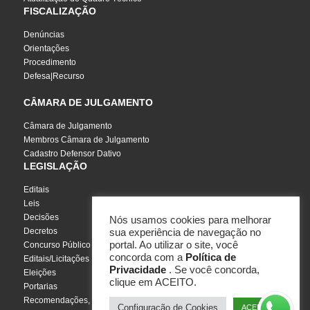
FISCALIZAÇÃO
Denúncias
Orientações
Procedimento
Defesa|Recurso
CÂMARA DE JULGAMENTO
Câmara de Julgamento
Membros Câmara de Julgamento
Cadastro Defensor Dativo
LEGISLAÇÃO
Editais
Leis
Decisões
Nós usamos cookies para melhorar
Decretos
sua experiência de navegação no
portal. Ao utilizar o site, você
Concurso Público
concorda com a
Política de
Editais/Licitações
Privacidade
. Se você concorda,
Eleições
clique em ACEITO.
Portarias
Recomendações, Pareceres e Notas
Configuração de Cookies
ACEITO