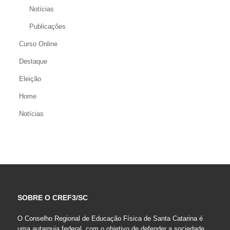
Notícias
Publicações
Curso Online
Destaque
Eleição
Home
Notícias
SOBRE O CREF3/SC
O Conselho Regional de Educação Física de Santa Catarina é
uma autarquia federal, com o objetivo de defender a sociedade,