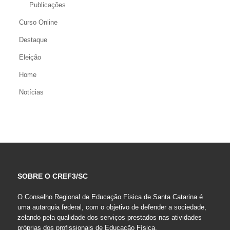
Publicações
Curso Online
Destaque
Eleição
Home
Notícias
SOBRE O CREF3/SC
O Conselho Regional de Educação Física de Santa Catarina é
uma autarquia federal, com o objetivo de defender a sociedade,
zelando pela qualidade dos serviços prestados nas atividades
próprias dos profissionais de Educação Física.