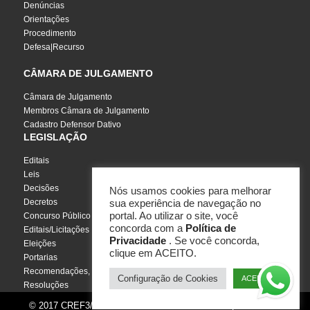
Denúncias
Orientações
Procedimento
Defesa|Recurso
CÂMARA DE JULGAMENTO
Câmara de Julgamento
Membros Câmara de Julgamento
Cadastro Defensor Dativo
LEGISLAÇÃO
Editais
Leis
Decisões
Nós usamos cookies para melhorar
Decretos
sua experiência de navegação no
portal. Ao utilizar o site, você
Concurso Público
concorda com a
Política de
Editais/Licitações
Privacidade
. Se você concorda,
Eleições
clique em ACEITO.
Portarias
Recomendações, Pareceres e Notas
Configuração de Cookies
ACEITO
Resoluções
© 2017 CREF3/SC - Todos os direitos reservados | Por
InCuca