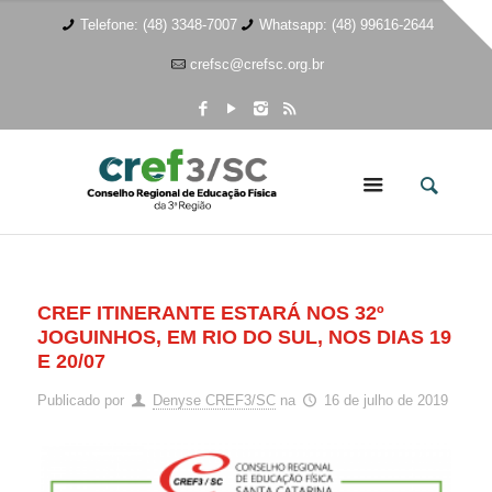
Telefone: (48) 3348-7007
Whatsapp: (48) 99616-2644
crefsc@crefsc.org.br
CREF ITINERANTE ESTARÁ NOS 32º
JOGUINHOS, EM RIO DO SUL, NOS DIAS 19
E 20/07
Publicado por
Denyse CREF3/SC
na
16 de julho de 2019