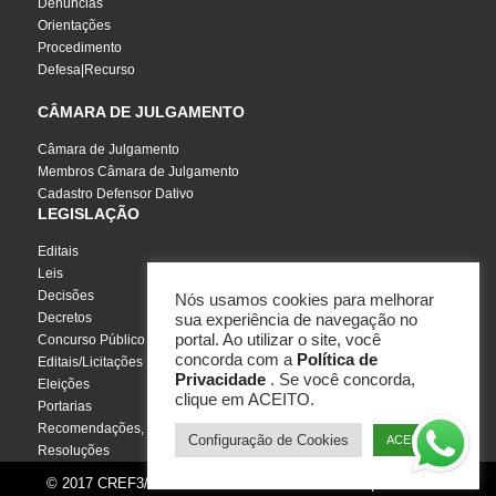
Denúncias
Orientações
Procedimento
Defesa|Recurso
CÂMARA DE JULGAMENTO
Câmara de Julgamento
Membros Câmara de Julgamento
Cadastro Defensor Dativo
LEGISLAÇÃO
Editais
Leis
Decisões
Nós usamos cookies para melhorar
Decretos
sua experiência de navegação no
portal. Ao utilizar o site, você
Concurso Público
concorda com a
Política de
Editais/Licitações
Privacidade
. Se você concorda,
Eleições
clique em ACEITO.
Portarias
Recomendações, Pareceres e Notas
Configuração de Cookies
ACEITO
Resoluções
© 2017 CREF3/SC - Todos os direitos reservados | Por
InCuca