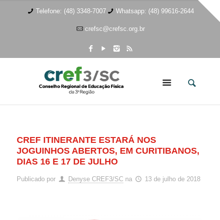
Telefone: (48) 3348-7007
Whatsapp: (48) 99616-2644
crefsc@crefsc.org.br
CREF ITINERANTE ESTARÁ NOS
JOGUINHOS ABERTOS, EM CURITIBANOS,
DIAS 16 E 17 DE JULHO
Publicado por
Denyse CREF3/SC
na
13 de julho de 2018