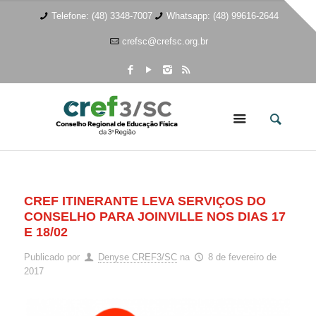
Telefone: (48) 3348-7007
Whatsapp: (48) 99616-2644
crefsc@crefsc.org.br
CREF ITINERANTE LEVA SERVIÇOS DO
CONSELHO PARA JOINVILLE NOS DIAS 17
E 18/02
Publicado por
Denyse CREF3/SC
na
8 de fevereiro de
2017