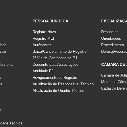
PESSOA JURÍDICA
FISCALIZAÇ
Registro Novo
Denúncias
Registro MEI
Orientações
dade
Autônomos
Procedimento
stro
Baixa/Cancelamento de Registro
Defesa|Recurs
2ª Via de Certificado de PJ
CÂMARA DE
fissional
Desconto para Associações
Anuidade PJ
Câmara de Jul
a
Revigoramento de Registro
Membros Câmar
la
Atualização de Responsável Técnico
Cadastro Defen
Atualização de Quadro Técnico
s
o
a
idade Técnica