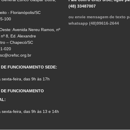
(48) 33487007
reito - Florianópolis/SC
ou envie mensagem de texto p
75-100
whatsapp (48)99616-2644
 Oeste: Avenida Nereu Ramos, nº
 nº 8, Ed. Alexandre
ntro – Chapecó/SC
01-020
fsc@crefsc.org.br
 DE FUNCIONAMENTO SEDE:
sexta-feira, das 9h às 17h
 DE FUNCIONAMENTO
AL:
sexta-feira, das 9h às 13 e 14h