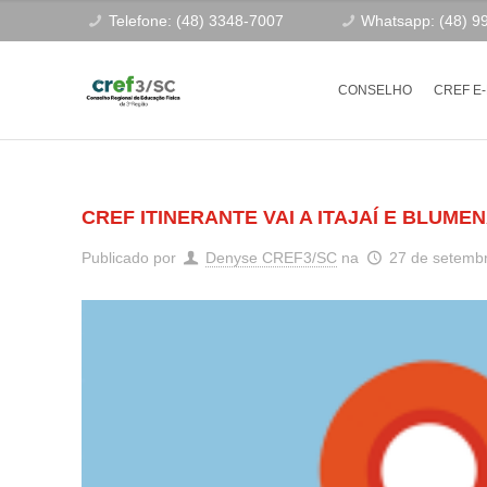
Telefone: (48) 3348-7007
Whatsapp: (48) 9
CONSELHO
CREF E
CREF ITINERANTE VAI A ITAJAÍ E BLUME
Publicado por
Denyse CREF3/SC
na
27 de setemb