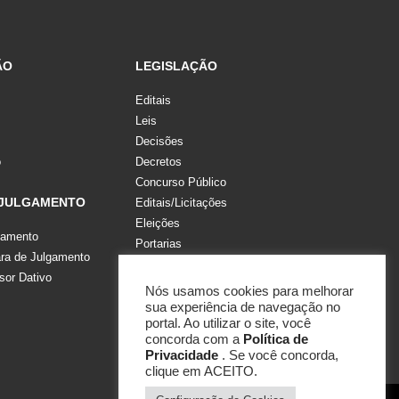
ÃO
LEGISLAÇÃO
Editais
Leis
Decisões
o
Decretos
Concurso Público
 JULGAMENTO
Editais/Licitações
Eleições
gamento
Portarias
a de Julgamento
Recomendações, Pareceres e Notas
sor Dativo
Resoluções
Nós usamos cookies para melhorar
sua experiência de navegação no
portal. Ao utilizar o site, você
concorda com a
Política de
Privacidade
. Se você concorda,
clique em ACEITO.