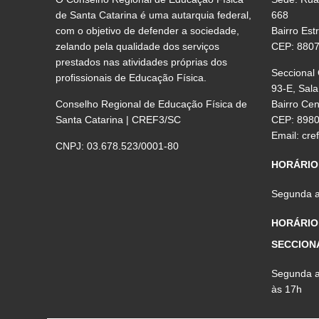
de Santa Catarina é uma autarquia federal,
668
com o objetivo de defender a sociedade,
Bairro Est
zelando pela qualidade dos serviços
CEP: 880
prestados nas atividades próprias dos
Seccional
profissionais de Educação Física.
93-E, Sala
Conselho Regional de Educação Física de
Bairro Ce
Santa Catarina | CREF3/SC
CEP: 898
Email:
cre
CNPJ: 03.678.523/0001-80
HORÁRIO
Segunda a 
HORÁRIO
SECCION
Segunda a 
às 17h