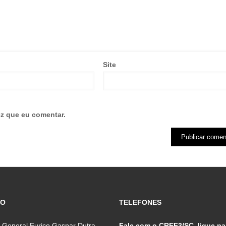
Site
z que eu comentar.
ÇO
TELEFONES
 General Eurico Gaspar Dutra,
Fale com o CREF3/SC, ligue pa