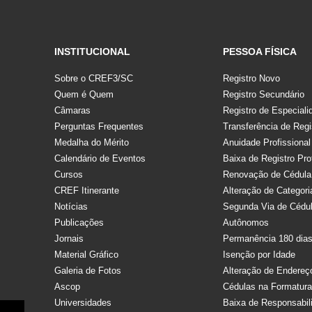
INSTITUCIONAL
PESSOA FÍSICA
Sobre o CREF3/SC
Registro Novo
Quem é Quem
Registro Secundário
Câmaras
Registro de Especiali
Perguntas Frequentes
Transferência de Regi
Medalha do Mérito
Anuidade Profissional
Calendário de Eventos
Baixa de Registro Pro
Cursos
Renovação de Cédula
CREF Itinerante
Alteração de Categori
Notícias
Segunda Via de Cédu
Publicações
Autônomos
Jornais
Permanência 180 dia
Material Gráfico
Isenção por Idade
Galeria de Fotos
Alteração de Endereç
Ascop
Cédulas na Formatur
Universidades
Baixa de Responsabil