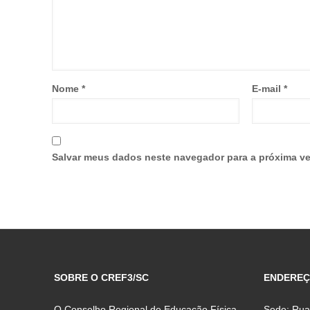
Nome
*
E-mail
*
Salvar meus dados neste navegador para a próxima ve
SOBRE O CREF3/SC
ENDERE
O Conselho Regional de Educação Física
Sede: Rua