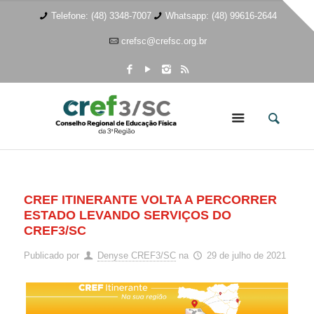
Telefone: (48) 3348-7007
Whatsapp: (48) 99616-2644
crefsc@crefsc.org.br
CREF ITINERANTE VOLTA A PERCORRER
ESTADO LEVANDO SERVIÇOS DO
CREF3/SC
Publicado por
Denyse CREF3/SC
na
29 de julho de 2021