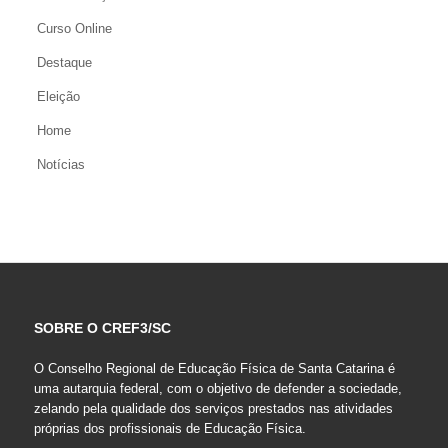
Curso Online
Destaque
Eleição
Home
Notícias
SOBRE O CREF3/SC
O Conselho Regional de Educação Física de Santa Catarina é
uma autarquia federal, com o objetivo de defender a sociedade,
zelando pela qualidade dos serviços prestados nas atividades
próprias dos profissionais de Educação Física.