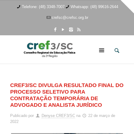
Telefone: (48) 3348-7007
Whatsapp: (48) 99616-2644
crefsc@crefsc.org.br
CREF3/SC DIVULGA RESULTADO FINAL DO
PROCESSO SELETIVO PARA
CONTRATAÇÃO TEMPORÁRIA DE
ADVOGADO E ANALISTA JURÍDICO
Publicado por
Denyse CREF3/SC
na
22 de março de
2022