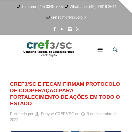
Telefone: (48) 3348-7007
Whatsapp: (48) 99616-2644
crefsc@crefsc.org.br
CREF3/SC E FECAM FIRMAM PROTOCOLO
DE COOPERAÇÃO PARA
FORTALECIMENTO DE AÇÕES EM TODO O
ESTADO
Publicado por
Denyse CREF3/SC
na
9 de dezembro de
2022