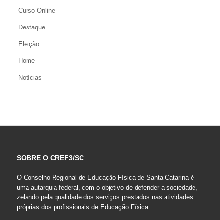
Curso Online
Destaque
Eleição
Home
Notícias
SOBRE O CREF3/SC
O Conselho Regional de Educação Física de Santa Catarina é
uma autarquia federal, com o objetivo de defender a sociedade,
zelando pela qualidade dos serviços prestados nas atividades
próprias dos profissionais de Educação Física.