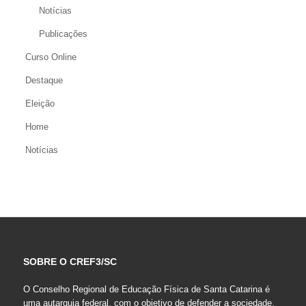
Notícias
Publicações
Curso Online
Destaque
Eleição
Home
Notícias
SOBRE O CREF3/SC
O Conselho Regional de Educação Física de Santa Catarina é
uma autarquia federal, com o objetivo de defender a sociedade,