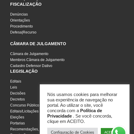
FISCALIZAÇÃO
Denúncias
Orientações
Procedimento
Defesa|Recurso
CÂMARA DE JULGAMENTO
Câmara de Julgamento
Membros Câmara de Julgamento
Cadastro Defensor Dativo
LEGISLAÇÃO
Editais
Leis
Decisões
Nós usamos cookies para melhorar
Decretos
sua experiência de navegação no
portal. Ao utilizar o site, você
Concurso Público
concorda com a
Política de
Editais/Licitações
Privacidade
. Se você concorda,
Eleições
clique em ACEITO.
Portarias
Recomendações, Pareceres e Notas
Configuração de Cookies
ACEITO