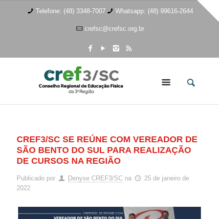
Telefone: (48) 3348-7007
Whatsapp: (48) 99616-2644
crefsc@crefsc.org.br
CREF3/SC SE REÚNE COM VEREADOR DE
SÃO BENTO DO SUL PARA REALIZAÇÃO
DE CURSOS NA REGIÃO
Publicado por
Denyse CREF3/SC
na
25 de janeiro de
2022