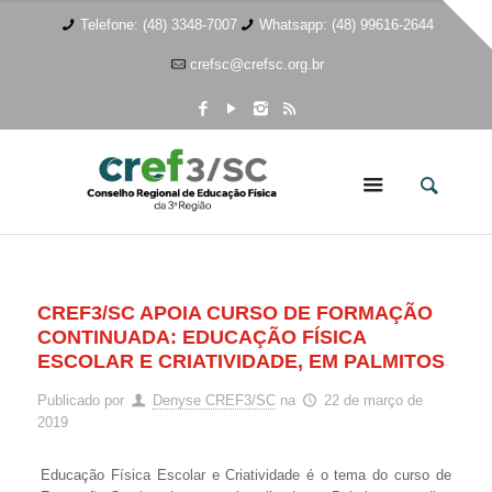
Telefone: (48) 3348-7007
Whatsapp: (48) 99616-2644
crefsc@crefsc.org.br
CREF3/SC APOIA CURSO DE FORMAÇÃO
CONTINUADA: EDUCAÇÃO FÍSICA
ESCOLAR E CRIATIVIDADE, EM PALMITOS
Publicado por
Denyse CREF3/SC
na
22 de março de
2019
Educação Física Escolar e Criatividade é o tema do curso de