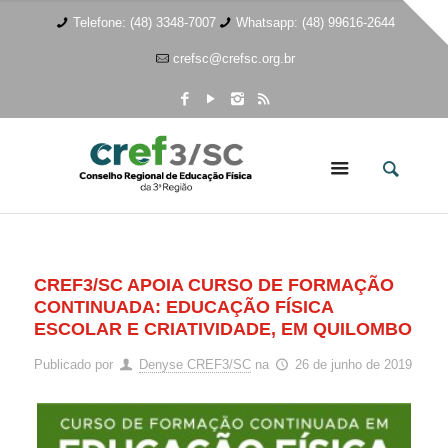
Telefone: (48) 3348-7007
Whatsapp: (48) 99616-2644
crefsc@crefsc.org.br
CREF3/SC APOIA CURSO DE FORMAÇÃO
CONTINUADA: EDUCAÇÃO FÍSICA
ESCOLAR E CRIATIVIDADE, EM QUILOMBO
Publicado por
Denyse CREF3/SC
na
26 de junho de 2019