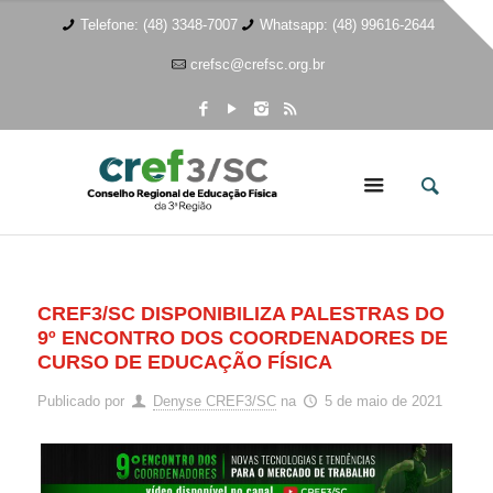
Telefone: (48) 3348-7007
Whatsapp: (48) 99616-2644
crefsc@crefsc.org.br
CREF3/SC DISPONIBILIZA PALESTRAS DO
9º ENCONTRO DOS COORDENADORES DE
CURSO DE EDUCAÇÃO FÍSICA
Publicado por
Denyse CREF3/SC
na
5 de maio de 2021