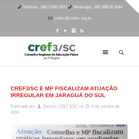
Telefone: (48) 3348-7007
Whatsapp: (48) 99616-2644
crefsc@crefsc.org.br
CREF3/SC E MP FISCALIZAM ATUAÇÃO
IRREGULAR EM JARAGUÁ DO SUL
Publicado por
Denyse CREF3/SC
na
4 de outubro de
2016