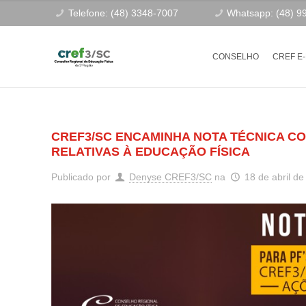
Telefone: (48) 3348-7007
Whatsapp: (48) 9
CONSELHO
CREF E
CREF3/SC ENCAMINHA NOTA TÉCNICA C
RELATIVAS À EDUCAÇÃO FÍSICA
Publicado por
Denyse CREF3/SC
na
18 de abril d