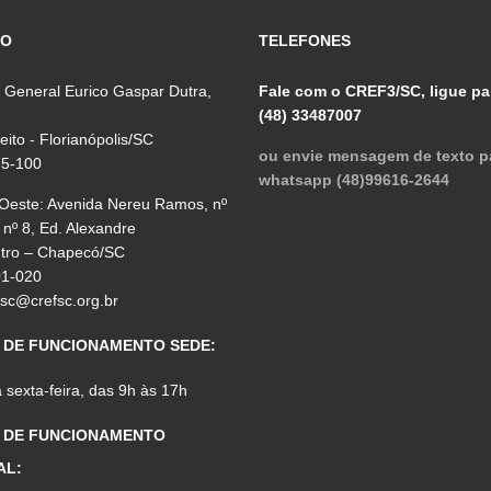
ÇO
TELEFONES
 General Eurico Gaspar Dutra,
Fale com o CREF3/SC, ligue pa
(48) 33487007
reito - Florianópolis/SC
ou envie mensagem de texto p
75-100
whatsapp (48)99616-2644
 Oeste: Avenida Nereu Ramos, nº
 nº 8, Ed. Alexandre
ntro – Chapecó/SC
01-020
fsc@crefsc.org.br
 DE FUNCIONAMENTO SEDE:
sexta-feira, das 9h às 17h
 DE FUNCIONAMENTO
AL: