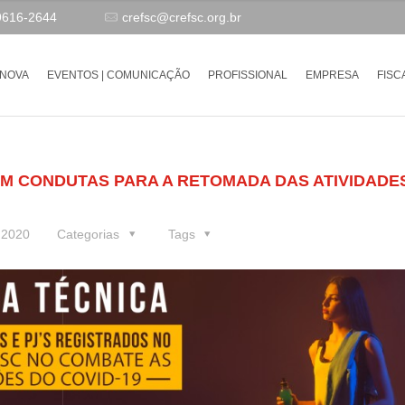
9616-2644
crefsc@crefsc.org.br
-NOVA
EVENTOS | COMUNICAÇÃO
PROFISSIONAL
EMPRESA
FISC
OM CONDUTAS PARA A RETOMADA DAS ATIVIDADE
e 2020
Categorias
Tags