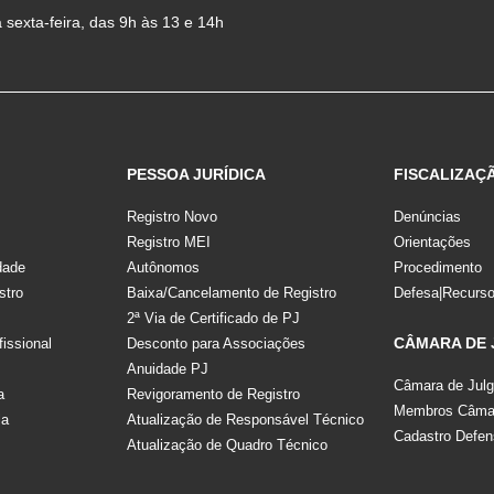
sexta-feira, das 9h às 13 e 14h
PESSOA JURÍDICA
FISCALIZAÇ
Registro Novo
Denúncias
Registro MEI
Orientações
dade
Autônomos
Procedimento
stro
Baixa/Cancelamento de Registro
Defesa|Recurs
2ª Via de Certificado de PJ
CÂMARA DE
fissional
Desconto para Associações
Anuidade PJ
Câmara de Jul
a
Revigoramento de Registro
Membros Câmar
la
Atualização de Responsável Técnico
Cadastro Defen
Atualização de Quadro Técnico
s