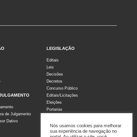
ÃO
LEGISLAÇÃO
Editais
Leis
Decisões
o
Decretos
Concurso Público
 JULGAMENTO
Editais/Licitações
Eleições
gamento
Portarias
a de Julgamento
Recomendações, Pareceres e Notas
sor Dativo
Resoluções
Nós usamos cookies para melhorar
sua experiência de navegação no
portal. Ao utilizar o site, você