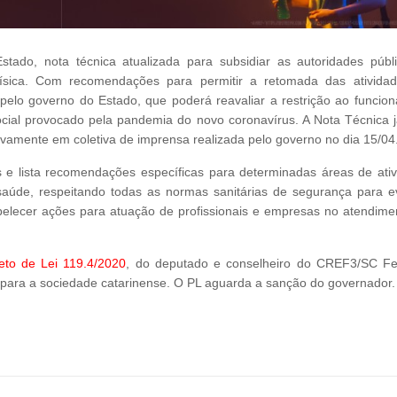
o, nota técnica atualizada para subsidiar as autoridades públ
Física. Com recomendações para permitir a retomada das ativida
elo governo do Estado, que poderá reavaliar a restrição ao funcio
cial provocado pela pandemia do novo coronavírus. A Nota Técnica j
novamente em coletiva de imprensa realizada pelo governo no dia 15/04
 e lista recomendações específicas para determinadas áreas de ativ
úde, respeitando todas as normas sanitárias de segurança para ev
belecer ações para atuação de profissionais e empresas no atendime
eto de Lei 119.4/2020
, do deputado e conselheiro do CREF3/SC F
al para a sociedade catarinense. O PL aguarda a sanção do governador.