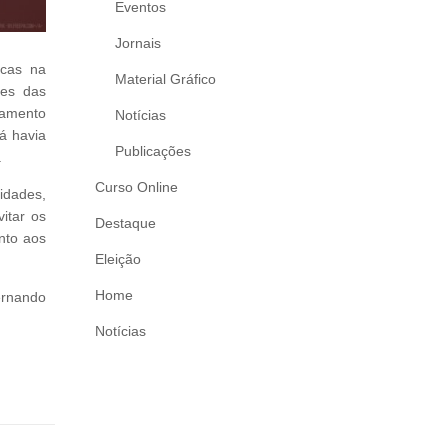
Eventos
Jornais
icas na
Material Gráfico
des das
namento
Notícias
á havia
Publicações
.
Curso Online
idades,
itar os
Destaque
nto aos
Eleição
Home
ernando
Notícias