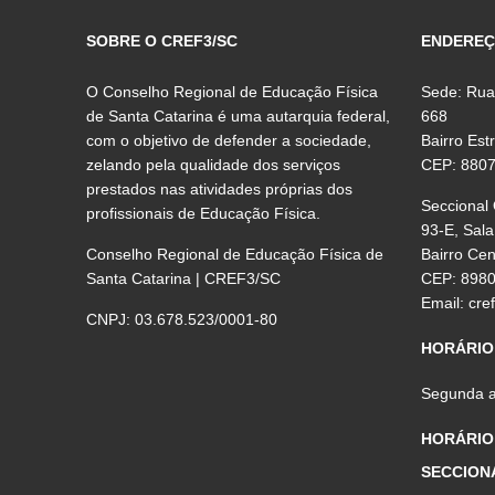
SOBRE O CREF3/SC
ENDERE
O Conselho Regional de Educação Física
Sede: Rua
de Santa Catarina é uma autarquia federal,
668
com o objetivo de defender a sociedade,
Bairro Est
zelando pela qualidade dos serviços
CEP: 880
prestados nas atividades próprias dos
Seccional
profissionais de Educação Física.
93-E, Sala
Conselho Regional de Educação Física de
Bairro Ce
Santa Catarina | CREF3/SC
CEP: 898
Email:
cre
CNPJ: 03.678.523/0001-80
HORÁRIO
Segunda a 
HORÁRIO
SECCION