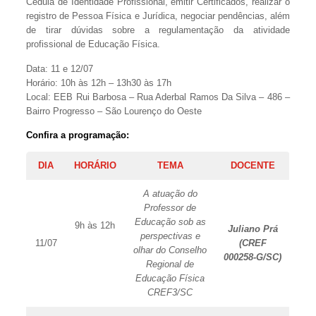
Cédula de Identidade Profissional, emitir Certificados, realizar o
registro de Pessoa Física e Jurídica, negociar pendências, além
de tirar dúvidas sobre a regulamentação da atividade
profissional de Educação Física.
Data: 11 e 12/07
Horário: 10h às 12h – 13h30 às 17h
Local: EEB Rui Barbosa – Rua Aderbal Ramos Da Silva – 486 –
Bairro Progresso – São Lourenço do Oeste
Confira a programação:
DIA
HORÁRIO
TEMA
DOCENTE
A atuação do
Professor de
Educação sob as
9h às 12h
Juliano Prá
perspectivas e
11/07
(CREF
olhar do Conselho
000258-G/SC)
Regional de
Educação Física
CREF3/SC