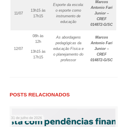
Marcos
Esporte da escola:
Antonio Fari
13h15 às
o esporte como
11/07
Junior –
17h15
instrumento de
CREF
educação
014872-G/SC
08h às
As abordagens
Marcos
12h
pedagógicas da
Antonio Fari
12/07
educação Física e
Junior –
13h15 às
o planejamento do
CREF
17h15
professor
014872-G/SC
POSTS RELACIONADOS
31 de julho de 2026