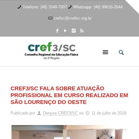
Telefone: (48) 3348-7007
Whatsapp: (48) 99616-2644
crefsc@crefsc.org.br
CREF3/SC FALA SOBRE ATUAÇÃO
PROFISSIONAL EM CURSO REALIZADO EM
SÃO LOURENÇO DO OESTE
Publicado por
Denyse CREF3/SC
na
11 de julho de 2018