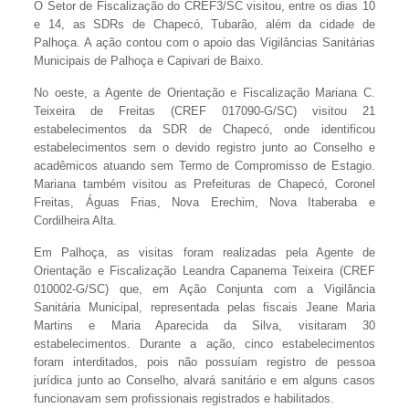
O Setor de Fiscalização do CREF3/SC visitou, entre os dias 10
e 14, as SDRs de Chapecó, Tubarão, além da cidade de
Palhoça. A ação contou com o apoio das Vigilâncias Sanitárias
Municipais de Palhoça e Capivari de Baixo.
No oeste, a Agente de Orientação e Fiscalização Mariana C.
Teixeira de Freitas (CREF 017090-G/SC) visitou 21
estabelecimentos da SDR de Chapecó, onde identificou
estabelecimentos sem o devido registro junto ao Conselho e
acadêmicos atuando sem Termo de Compromisso de Estagio.
Mariana também visitou as Prefeituras de Chapecó, Coronel
Freitas, Águas Frias, Nova Erechim, Nova Itaberaba e
Cordilheira Alta.
Em Palhoça, as visitas foram realizadas pela Agente de
Orientação e Fiscalização Leandra Capanema Teixeira (CREF
010002-G/SC) que, em Ação Conjunta com a Vigilância
Sanitária Municipal, representada pelas fiscais Jeane Maria
Martins e Maria Aparecida da Silva, visitaram 30
estabelecimentos. Durante a ação, cinco estabelecimentos
foram interditados, pois não possuíam registro de pessoa
jurídica junto ao Conselho, alvará sanitário e em alguns casos
funcionavam sem profissionais registrados e habilitados.