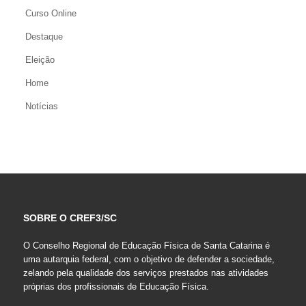
Curso Online
Destaque
Eleição
Home
Notícias
SOBRE O CREF3/SC
O Conselho Regional de Educação Física de Santa Catarina é
uma autarquia federal, com o objetivo de defender a sociedade,
zelando pela qualidade dos serviços prestados nas atividades
próprias dos profissionais de Educação Física.