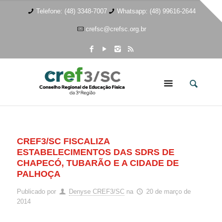
Telefone: (48) 3348-7007
Whatsapp: (48) 99616-2644
crefsc@crefsc.org.br
CREF3/SC FISCALIZA
ESTABELECIMENTOS DAS SDRS DE
CHAPECÓ, TUBARÃO E A CIDADE DE
PALHOÇA
Publicado por
Denyse CREF3/SC
na
20 de março de
2014