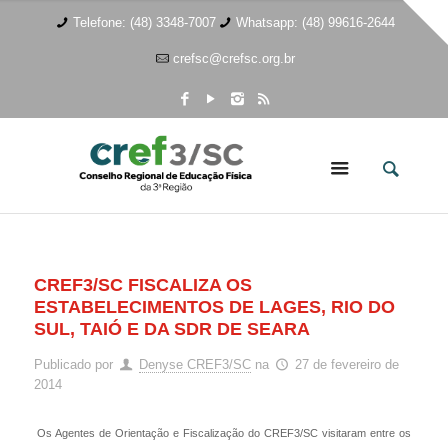
Telefone: (48) 3348-7007
Whatsapp: (48) 99616-2644
crefsc@crefsc.org.br
CREF3/SC FISCALIZA OS
ESTABELECIMENTOS DE LAGES, RIO DO
SUL, TAIÓ E DA SDR DE SEARA
Publicado por
Denyse CREF3/SC
na
27 de fevereiro de
2014
Os Agentes de Orientação e Fiscalização do CREF3/SC visitaram entre os