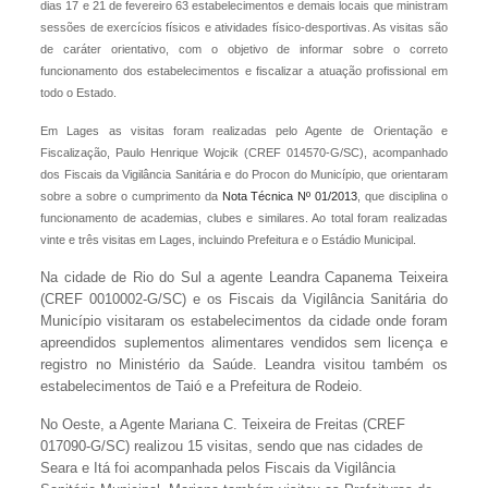
dias 17 e 21 de fevereiro 63 estabelecimentos e demais locais
que ministram
sessões de exercícios físicos e atividades físico-desportivas. As visitas são
de caráter orientativo, com o objetivo de informar sobre o correto
funcionamento dos estabelecimentos e fiscalizar a atuação profissional em
todo o Estado.
Em Lages as visitas foram realizadas pelo Agente de Orientação e
Fiscalização, Paulo Henrique Wojcik (CREF 014570-G/SC), acompanhado
dos Fiscais da Vigilância Sanitária e do Procon do Município, que orientaram
sobre a sobre o cumprimento da
Nota Técnica Nº 01/2013
, que disciplina o
funcionamento de academias, clubes e similares. Ao total foram realizadas
vinte e três visitas em Lages, incluindo Prefeitura e o Estádio Municipal.
Na cidade de Rio do Sul a agente Leandra Capanema Teixeira
(CREF 0010002-G/SC) e os Fiscais da Vigilância Sanitária do
Município visitaram os estabelecimentos da cidade onde foram
apreendidos suplementos alimentares vendidos sem licença e
registro no Ministério da Saúde. Leandra visitou também os
estabelecimentos de Taió e a Prefeitura de Rodeio.
No Oeste, a Agente Mariana C. Teixeira de Freitas (CREF
017090-G/SC) realizou 15 visitas, sendo que nas cidades de
Seara e Itá foi acompanhada pelos Fiscais da Vigilância