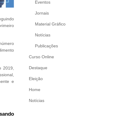
Eventos
Jornais
eguindo
Material Gráfico
rimeiro
Notícias
 número
Publicações
dimento
Curso Online
Destaque
e 2019,
ssional,
Eleição
mente e
Home
Notícias
usando