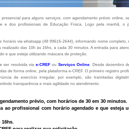
presencial para alguns serviços, com agendamento prévio online, s
e e dos profissionais de Educação Física. Logo pela manhã, o p
 e horário via whatsapp (48 99616-2644), informando nome completo,
rá realizado das 10h às 16hs, a cada 30 minutos. A entrada para aten
do e que esteja utilizando máscara de proteção.
e ser resolvida via
e-CREF
ou
Serviços Online
. Desde dezembro d
as de forma online, pela plataforma e-CREF. O primeiro registro profi
úncia de exercício irregular, por exemplo, são tramitadas digital
ntindo transparência e mais agilidade no atendimento.
 agendamento prévio, com horários de 30 em 30 minutos.
da ao profissional com horário agendado e que esteja 
 16hs.
CREF para realizar sua solicitação.