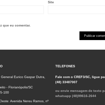
Site
z que eu comentar.
ÇO
TELEFONES
 General Eurico Gaspar Dutra,
Fale com o CREF3/SC, ligue pa
(48) 33487007
reito - Florianópolis/SC
ou envie mensagem de texto p
75-100
whatsapp (48)99616-2644
 Oeste: Avenida Nereu Ramos, nº