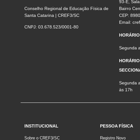
93-E, Sala
Conselho Regional de Educação Física de
Bairro Ce
Santa Catarina | CREF3/SC
CEP: 898
Email:
cre
CNPJ: 03.678.523/0001-80
HORÁRIO
Segunda a 
HORÁRIO
SECCION
Segunda a 
às 17h
INSTITUCIONAL
PESSOA FÍSICA
Sobre o CREF3/SC
Registro Novo