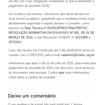
em dia com suas obrigações estatutárias (e que já efetuaram o
pagamento da anuidade 2016).
Ao receber o documento, solicitamos que deixe afixado em
local visível ao público, garantindo que o estabelecimento está
devidamente registrado e regular perante o Conselho, como
previsto na
Nota Técnica nº 01/2013/PROCON&CREF/SC
,
RESOLUÇÃO NORMATIVA DIVS/SUV/SES Nº 001, DE 01 DE
MARÇO DE 2016
, e nas Resolução CONFEF nº
021/2000
e
257/2013
.
Caso não receba seu Certificado até o dia 16/05/2016 entre em
contato com o CREF3/SC pelo e-mail
cadastro2@crefsc.org.br
.
Informamos que após o dia 31 de julho de 2016, prazo final para
pagamento da anuidade de 2016 com desconto, nova remessa
do documento será enviada. Confira
aqui
mais informações
sobre datas e valores da anuidade.
Deixe um comentário
O seu endereço de e-mail não será publicado.
Campos