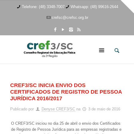
Telefone: (48) 3348-7007
Whatsapp: (48) 99616-2644
crefsc@crefsc.org.br
CREF3/SC INICIA ENVIO DOS
CERTIFICADOS DE REGISTRO DE PESSOA
JURÍDICA 2016/2017
Publicado por
Denyse CREF3/SC
na
3 de maio de 2016
O CREF3/SC iniciou no dia 25 de abril o envio dos Certificados
de Registro de Pessoa Jurídica para as empresas registradas e