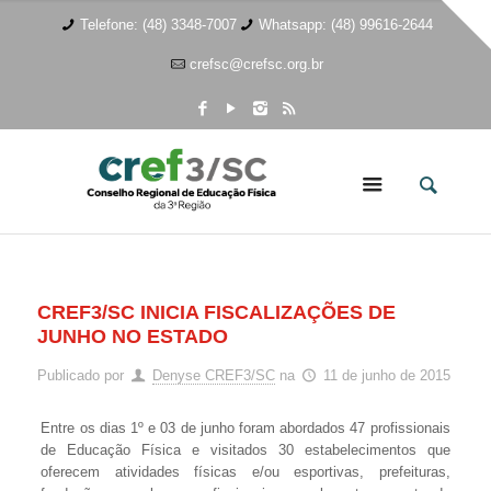
Telefone: (48) 3348-7007
Whatsapp: (48) 99616-2644
crefsc@crefsc.org.br
CREF3/SC INICIA FISCALIZAÇÕES DE
JUNHO NO ESTADO
Publicado por
Denyse CREF3/SC
na
11 de junho de 2015
Entre os dias 1º e 03 de junho foram abordados 47 profissionais
de Educação Física e visitados 30 estabelecimentos que
oferecem atividades físicas e/ou esportivas, prefeituras,