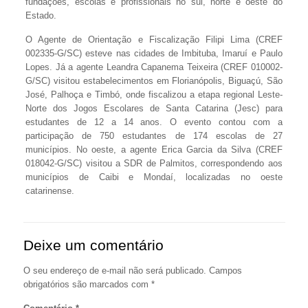
fundações, escolas e profissionais no sul, norte e oeste do
Estado.
O Agente de Orientação e Fiscalização Filipi Lima (CREF
002335-G/SC) esteve nas cidades de Imbituba, Imaruí e Paulo
Lopes. Já a agente Leandra Capanema Teixeira (CREF 010002-
G/SC) visitou estabelecimentos em Florianópolis, Biguaçú, São
José, Palhoça e Timbó, onde fiscalizou a etapa regional Leste-
Norte dos Jogos Escolares de Santa Catarina (Jesc) para
estudantes de 12 a 14 anos. O evento contou com a
participação de 750 estudantes de 174 escolas de 27
municípios. No oeste, a agente Erica Garcia da Silva (CREF
018042-G/SC) visitou a SDR de Palmitos, correspondendo aos
municípios de Caibi e Mondaí, localizadas no oeste
catarinense.
Deixe um comentário
O seu endereço de e-mail não será publicado.
Campos
obrigatórios são marcados com
*