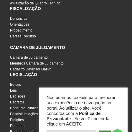
Atualização de Quadro Técnico
FISCALIZAÇÃO
Denúncias
Orientações
Procedimento
Defesa|Recurso
CÂMARA DE JULGAMENTO
Câmara de Julgamento
Membros Câmara de Julgamento
Cadastro Defensor Dativo
LEGISLAÇÃO
Editais
Leis
Decisões
Nós usamos cookies para melhorar
Decretos
sua experiência de navegação no
portal. Ao utilizar o site, você
Concurso Público
concorda com a
Política de
Editais/Licitações
Privacidade
. Se você concorda,
Eleições
clique em ACEITO.
Portarias
Recomendações, Pareceres e Notas