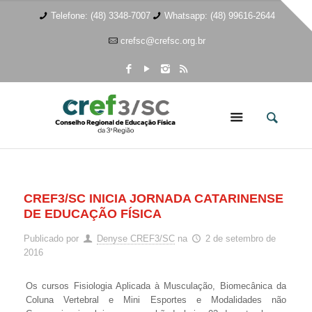
Telefone: (48) 3348-7007
Whatsapp: (48) 99616-2644
crefsc@crefsc.org.br
CREF3/SC INICIA JORNADA CATARINENSE
DE EDUCAÇÃO FÍSICA
Publicado por
Denyse CREF3/SC
na
2 de setembro de
2016
Os cursos Fisiologia Aplicada à Musculação, Biomecânica da
Coluna Vertebral e Mini Esportes e Modalidades não