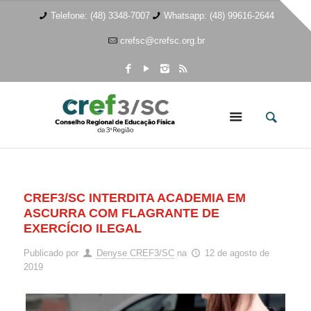
Telefone: (48) 3348-7007
Whatsapp: (48) 99616-2644
crefsc@crefsc.org.br
CREF3/SC INTERDITA ACADEMIA EM
ASCURRA COM FLAGRANTE DE
EXERCÍCIO ILEGAL
Publicado por
Denyse CREF3/SC
na
12 de agosto de
2019