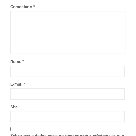
Comentário
*
Nome
*
E-mail
*
Site
Salvar meus dados neste navegador para a próxima vez que