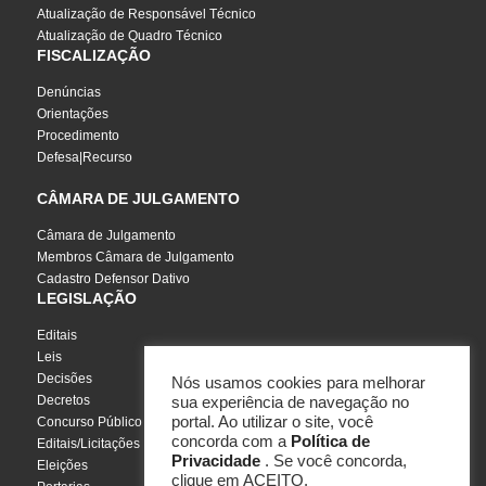
Atualização de Responsável Técnico
Atualização de Quadro Técnico
FISCALIZAÇÃO
Denúncias
Orientações
Procedimento
Defesa|Recurso
CÂMARA DE JULGAMENTO
Câmara de Julgamento
Membros Câmara de Julgamento
Cadastro Defensor Dativo
LEGISLAÇÃO
Editais
Leis
Decisões
Nós usamos cookies para melhorar
Decretos
sua experiência de navegação no
portal. Ao utilizar o site, você
Concurso Público
concorda com a
Política de
Editais/Licitações
Privacidade
. Se você concorda,
Eleições
clique em ACEITO.