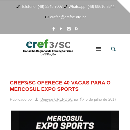
Telefone: (48) 3348-7007
Whatsapp: (48) 99616-2644
crefsc@crefsc.org.br
CREF3/SC OFERECE 40 VAGAS PARA O
MERCOSUL EXPO SPORTS
Publicado por
Denyse CREF3/SC
na
5 de julho de 2017