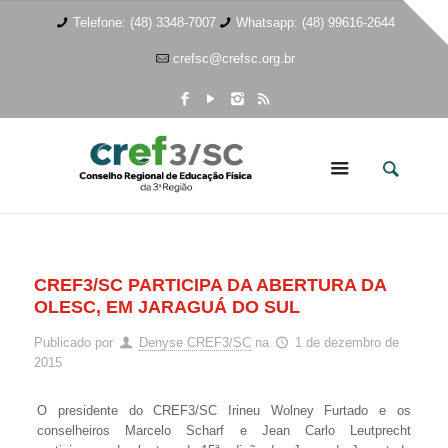
Telefone: (48) 3348-7007
Whatsapp: (48) 99616-2644
crefsc@crefsc.org.br
CREF3/SC PARTICIPA DA ABERTURA DA
OLESC, EM JARAGUÁ DO SUL
Publicado por
Denyse CREF3/SC
na
1 de dezembro de
2015
O presidente do CREF3/SC Irineu Wolney Furtado e os
conselheiros Marcelo Scharf e Jean Carlo Leutprecht