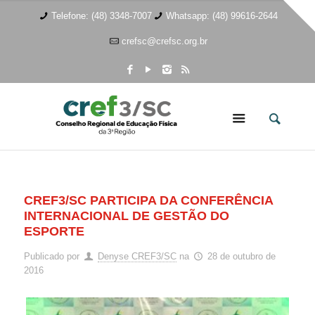
Telefone: (48) 3348-7007
Whatsapp: (48) 99616-2644
crefsc@crefsc.org.br
CREF3/SC PARTICIPA DA CONFERÊNCIA
INTERNACIONAL DE GESTÃO DO
ESPORTE
Publicado por
Denyse CREF3/SC
na
28 de outubro de
2016