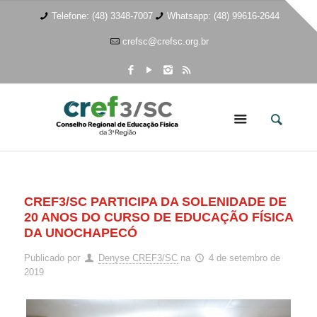
Telefone: (48) 3348-7007
Whatsapp: (48) 99616-2644
crefsc@crefsc.org.br
CREF3/SC PARTICIPA DA SOLENIDADE DE
20 ANOS DO CURSO DE EDUCAÇÃO FÍSICA
DA UNOCHAPECÓ
Publicado por
Denyse CREF3/SC
na
4 de setembro de
2019