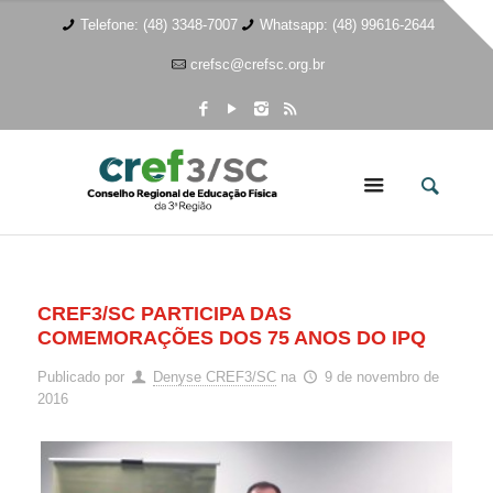
Telefone: (48) 3348-7007
Whatsapp: (48) 99616-2644
crefsc@crefsc.org.br
CREF3/SC PARTICIPA DAS
COMEMORAÇÕES DOS 75 ANOS DO IPQ
Publicado por
Denyse CREF3/SC
na
9 de novembro de
2016