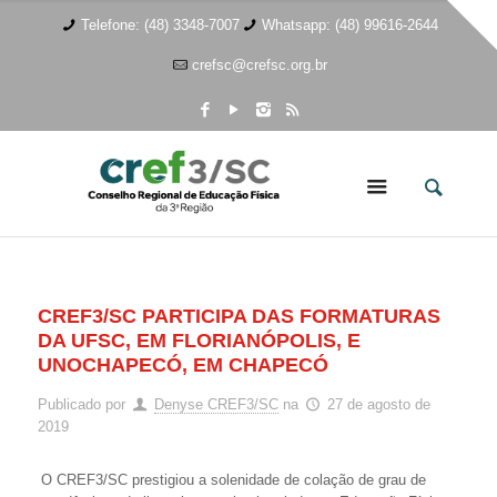
Telefone: (48) 3348-7007
Whatsapp: (48) 99616-2644
crefsc@crefsc.org.br
CREF3/SC PARTICIPA DAS FORMATURAS
DA UFSC, EM FLORIANÓPOLIS, E
UNOCHAPECÓ, EM CHAPECÓ
Publicado por
Denyse CREF3/SC
na
27 de agosto de
2019
O CREF3/SC prestigiou a solenidade de colação de grau de