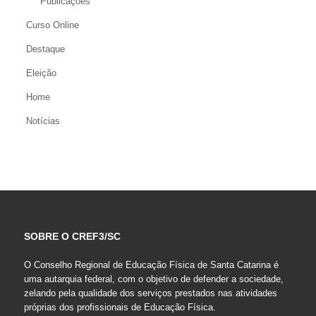
Publicações
Curso Online
Destaque
Eleição
Home
Notícias
SOBRE O CREF3/SC
O Conselho Regional de Educação Física de Santa Catarina é
uma autarquia federal, com o objetivo de defender a sociedade,
zelando pela qualidade dos serviços prestados nas atividades
próprias dos profissionais de Educação Física.