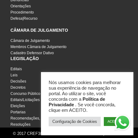
Denúncias
Orientações
Procedimento
Defesa|Recurso
CÂMARA DE JULGAMENTO
Câmara de Julgamento
Membros Câmara de Julgamento
Cadastro Defensor Dativo
LEGISLAÇÃO
Editais
Leis
Decisões
Nós usamos cookies para melhorar
Decretos
sua experiência de navegação no
portal. Ao utilizar o site, você
Concurso Público
concorda com a
Política de
Editais/Licitações
Privacidade
. Se você concorda,
Eleições
clique em ACEITO.
Portarias
Recomendações, Pareceres e Notas
Configuração de Cookies
ACEITO
Resoluções
© 2017 CREF3/SC - Todos os direitos reservados | Por
InCuca