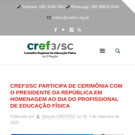
Telefone: (48) 3348-7007
Whatsapp: (48) 99616-2644
crefsc@crefsc.org.br
CREF3/SC PARTICIPA DE CERIMÔNIA COM
O PRESIDENTE DA REPÚBLICA EM
HOMENAGEM AO DIA DO PROFISSIONAL
DE EDUCAÇÃO FÍSICA
Publicado por
Denyse CREF3/SC
na
3 de setembro de
2020