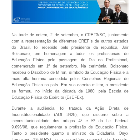
Na tarde de ontem, 2 de setembro, o CREF3/SC, juntamente
com a representação de diferentes CREF´s de outros estados
do Brasil, foi recebido pelo presidente da república, Jair
Bolsonaro, em homenagem a todos os profissionais de
Educação Física pela passagem do Dia do Profissional,
comemorado em 1º de setembro. Na cerimônia, Bolsonaro
recebeu o Discóbolo de Míron, símbolo da Educação Física e a
mais alta honraria concedida pelos Conselhos Regionais de
Educação Física no país. Em sua carreira militar, o presidente
se formou, no início da década de 1980, pela Escola de
Educação Física do Exército (EsEFEx).
Durante a audiência, foi tratada da Ação Direta de
Inconstitucionalidade (ADI 3428), que discorre sobre a
inconstitucionalidade dos artigos 4º e 5º da Lei Federal
9.696/98, que regulamenta a profissão de Educação Física.
Tanto o presidente quanto o ministro da Cidadania, Onyx
Lorenzoni (DEM-RS), e o secretário especial do Esporte,