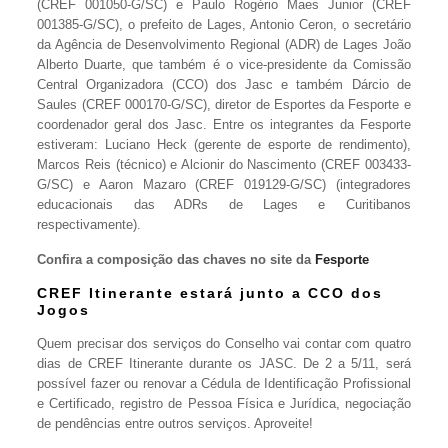
(CREF 001050-G/SC) e Paulo Rogério Maes Junior (CREF
001385-G/SC), o prefeito de Lages, Antonio Ceron, o secretário
da Agência de Desenvolvimento Regional (ADR) de Lages João
Alberto Duarte, que também é o vice-presidente da Comissão
Central Organizadora (CCO) dos Jasc e também Dárcio de
Saules (CREF 000170-G/SC), diretor de Esportes da Fesporte e
coordenador geral dos Jasc. Entre os integrantes da Fesporte
estiveram: Luciano Heck (gerente de esporte de rendimento),
Marcos Reis (técnico) e Alcionir do Nascimento (CREF 003433-
G/SC) e Aaron Mazaro (CREF 019129-G/SC) (integradores
educacionais das ADRs de Lages e Curitibanos
respectivamente).
Confira a composição das chaves no site da
Fesporte
CREF Itinerante estará junto a CCO dos
Jogos
Quem precisar dos serviços do Conselho vai contar com quatro
dias de CREF Itinerante durante os JASC. De 2 a 5/11, será
possível fazer ou renovar a Cédula de Identificação Profissional
e Certificado, registro de Pessoa Física e Jurídica, negociação
de pendências entre outros serviços. Aproveite!