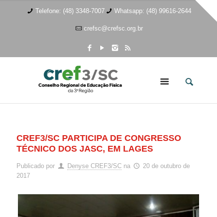
Telefone: (48) 3348-7007
Whatsapp: (48) 99616-2644
crefsc@crefsc.org.br
CREF3/SC PARTICIPA DE CONGRESSO
TÉCNICO DOS JASC, EM LAGES
Publicado por
Denyse CREF3/SC
na
20 de outubro de
2017