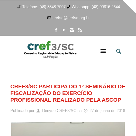
Telefone: (48) 3348-7007
Whatsapp: (48) 99616-2644
crefsc@crefsc.org.br
CREF3/SC PARTICIPA DO 1º SEMINÁRIO DE
FISCALIZAÇÃO DO EXERCÍCIO
PROFISSIONAL REALIZADO PELA ASCOP
Publicado por
Denyse CREF3/SC
na
27 de junho de 2018