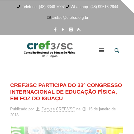
Telefone: (48) 3348-7007
Whatsapp: (48) 99616-2644
crefsc@crefsc.org.br
CREF3/SC PARTICIPA DO 33º CONGRESSO
INTERNACIONAL DE EDUCAÇÃO FÍSICA,
EM FOZ DO IGUAÇU
Publicado por
Denyse CREF3/SC
na
15 de janeiro de
2018