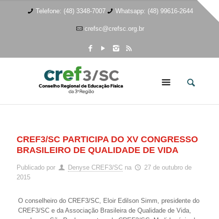
Telefone: (48) 3348-7007
Whatsapp: (48) 99616-2644
crefsc@crefsc.org.br
CREF3/SC PARTICIPA DO XV CONGRESSO
BRASILEIRO DE QUALIDADE DE VIDA
Publicado por
Denyse CREF3/SC
na
27 de outubro de
2015
O conselheiro do CREF3/SC, Eloir Edilson Simm, presidente do
CREF3/SC e da Associação Brasileira de Qualidade de Vida,