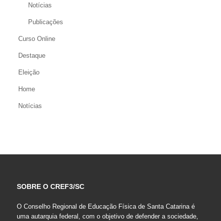
Notícias
Publicações
Curso Online
Destaque
Eleição
Home
Notícias
SOBRE O CREF3/SC
O Conselho Regional de Educação Física de Santa Catarina é
uma autarquia federal, com o objetivo de defender a sociedade,