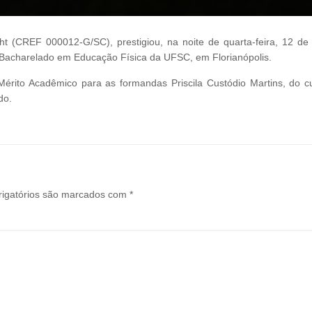
 (CREF 000012-G/SC), prestigiou, na noite de quarta-feira, 12 de a
e Bacharelado em Educação Física da UFSC, em Florianópolis.
érito Acadêmico para as formandas Priscila Custódio Martins, do c
do.
igatórios são marcados com
*