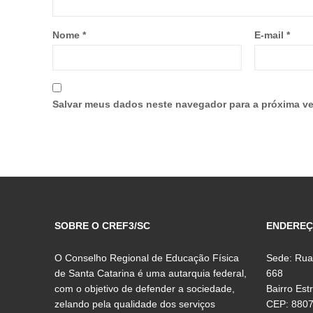
Nome
*
E-mail
*
Salvar meus dados neste navegador para a próxima ve
SOBRE O CREF3/SC
ENDERE
O Conselho Regional de Educação Física
Sede: Rua
de Santa Catarina é uma autarquia federal,
668
com o objetivo de defender a sociedade,
Bairro Est
zelando pela qualidade dos serviços
CEP: 880