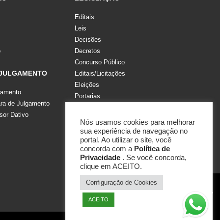
Editais
Leis
Decisões
o
Decretos
Concurso Público
 JULGAMENTO
Editais/Licitações
Eleições
gamento
Portarias
a de Julgamento
Recomendações, Pareceres e Notas
sor Dativo
Resoluções
Nós usamos cookies para melhorar
sua experiência de navegação no
portal. Ao utilizar o site, você
concorda com a
Política de
Privacidade
. Se você concorda,
clique em ACEITO.
Configuração de Cookies
ACEITO