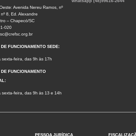
whatsapp (48)99616-2644
 Oeste: Avenida Nereu Ramos, nº
 nº 8, Ed. Alexandre
ntro – Chapecó/SC
01-020
fsc@crefsc.org.br
 DE FUNCIONAMENTO SEDE:
sexta-feira, das 9h às 17h
 DE FUNCIONAMENTO
AL:
sexta-feira, das 9h às 13 e 14h
PESSOA JURÍDICA
FISCALIZAÇ