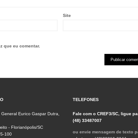
Site
z que eu comentar.
ÇO
TELEFONES
 General Eurico Gaspar Dutra,
Fale com o CREF3/SC, ligue pa
(48) 33487007
reito - Florianópolis/SC
ou envie mensagem de texto p
75-100