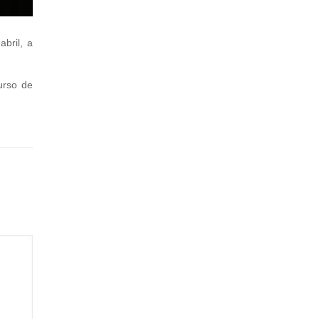
bril, a
urso de