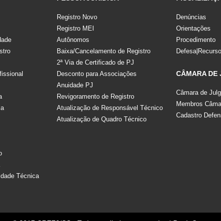
Registro Novo
Denúncias
Registro MEI
Orientações
dade
Autônomos
Procedimento
stro
Baixa/Cancelamento de Registro
Defesa|Recurs
2ª Via de Certificado de PJ
CÂMARA DE
fissional
Desconto para Associações
Anuidade PJ
Câmara de Jul
a
Revigoramento de Registro
Membros Câmar
la
Atualização de Responsável Técnico
Cadastro Defen
Atualização de Quadro Técnico
s
o
a
idade Técnica