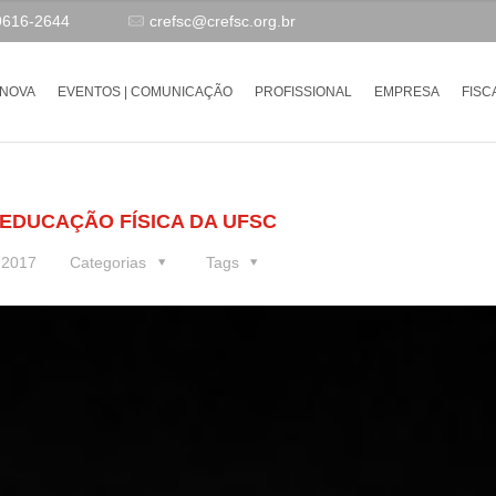
9616-2644
crefsc@crefsc.org.br
-NOVA
EVENTOS | COMUNICAÇÃO
PROFISSIONAL
EMPRESA
FISC
 EDUCAÇÃO FÍSICA DA UFSC
e 2017
Categorias
Tags