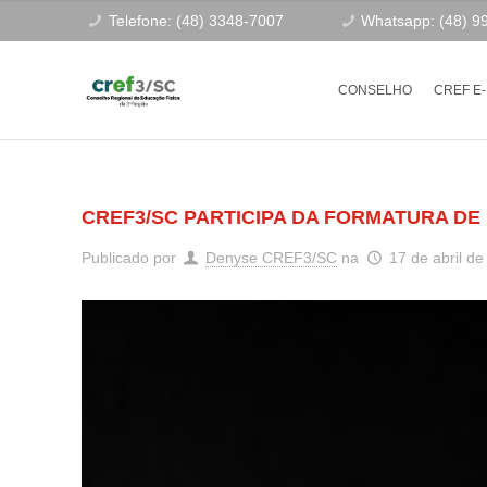
Telefone: (48) 3348-7007
Whatsapp: (48) 9
CONSELHO
CREF E
CREF3/SC PARTICIPA DA FORMATURA DE
Publicado por
Denyse CREF3/SC
na
17 de abril d