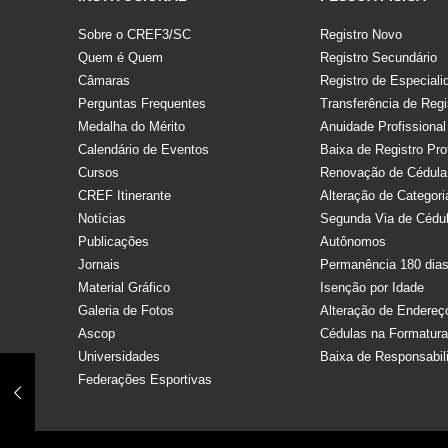
Sobre o CREF3/SC
Registro Novo
Quem é Quem
Registro Secundário
Câmaras
Registro de Especiali
Perguntas Frequentes
Transferência de Regi
Medalha do Mérito
Anuidade Profissional
Calendário de Eventos
Baixa de Registro Pro
Cursos
Renovação de Cédula
CREF Itinerante
Alteração de Categori
Notícias
Segunda Via de Cédu
Publicações
Autônomos
Jornais
Permanência 180 dia
Material Gráfico
Isenção por Idade
Galeria de Fotos
Alteração de Endereç
Ascop
Cédulas na Formatur
Universidades
Baixa de Responsabil
Federações Esportivas