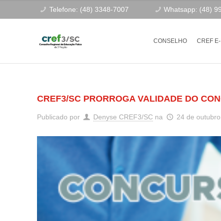
Telefone: (48) 3348-7007
Whatsapp: (48) 9
CONSELHO
CREF E
CREF3/SC PRORROGA VALIDADE DO CONC
Publicado por
Denyse CREF3/SC
na
24 de outubro