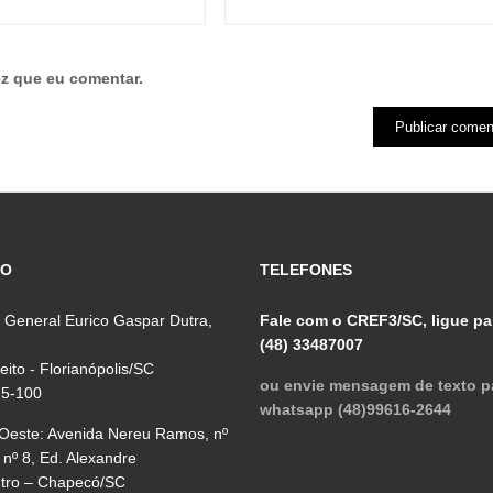
z que eu comentar.
ÇO
TELEFONES
 General Eurico Gaspar Dutra,
Fale com o CREF3/SC, ligue pa
(48) 33487007
reito - Florianópolis/SC
ou envie mensagem de texto p
75-100
whatsapp (48)99616-2644
 Oeste: Avenida Nereu Ramos, nº
 nº 8, Ed. Alexandre
ntro – Chapecó/SC