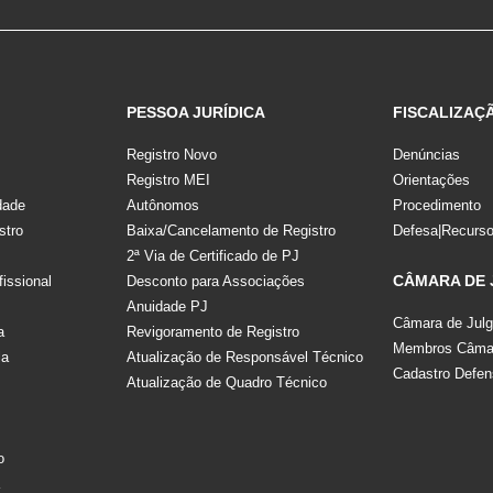
PESSOA JURÍDICA
FISCALIZAÇ
Registro Novo
Denúncias
Registro MEI
Orientações
dade
Autônomos
Procedimento
stro
Baixa/Cancelamento de Registro
Defesa|Recurs
2ª Via de Certificado de PJ
CÂMARA DE
fissional
Desconto para Associações
Anuidade PJ
Câmara de Jul
a
Revigoramento de Registro
Membros Câmar
la
Atualização de Responsável Técnico
Cadastro Defen
Atualização de Quadro Técnico
s
o
a