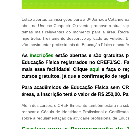
Estão abertas as inscrições para a 3ª Jornada Catarinen
abril, na Unoesc Chapecó. O evento promove a atualizaçã
temas mais relevantes do momento para a área. Recrea
hipertrofia, Treinamento desportivo aplicado ao Futebol, B
vão movimentar profissionais de Educação Física e acadê
As
inscrições
estão abertas e são gratuitas 
Educação Física registrados no CREF3/SC. Fa
mais essa facilidade! Clique
aqui
e faça o re
cursos gratuitos, já que a confirmação de regis
Para acadêmicos de Educação Física sem CREF
áreas, a inscrição terá o valor de R$ 250,00. P
Além dos cursos, o CREF Itinerante também estará na cid
renovar a Cédula de Identidade Profissional e Certifica
sobre a regulamentação da atividade profissional de Educa