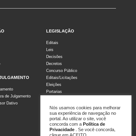
ÃO
LEGISLAÇÃO
Editais
Leis
Decisões
o
Decretos
Concurso Público
 JULGAMENTO
Editais/Licitações
Eleições
gamento
Portarias
a de Julgamento
Recomendações, Pareceres e Notas
sor Dativo
Resoluções
Nós usamos cookies para melhorar
sua experiência de navegação no
portal. Ao utilizar o site, você
concorda com a
Política de
Privacidade
. Se você concorda,
clique em ACEITO.