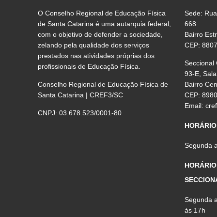
O Conselho Regional de Educação Física
Sede: Rua
de Santa Catarina é uma autarquia federal,
668
com o objetivo de defender a sociedade,
Bairro Est
zelando pela qualidade dos serviços
CEP: 880
prestados nas atividades próprias dos
Seccional
profissionais de Educação Física.
93-E, Sala
Conselho Regional de Educação Física de
Bairro Ce
Santa Catarina | CREF3/SC
CEP: 898
Email:
cre
CNPJ: 03.678.523/0001-80
HORÁRIO
Segunda a 
HORÁRIO
SECCION
Segunda a 
às 17h