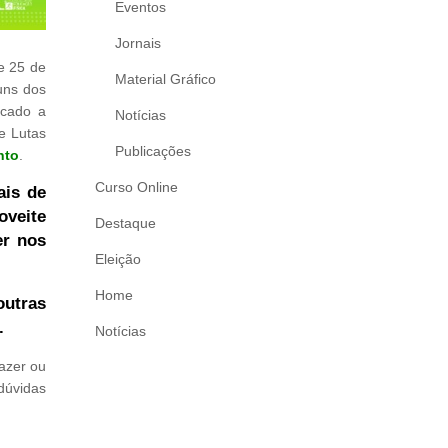
Eventos
Jornais
e 25 de
Material Gráfico
uns dos
icado a
Notícias
de Lutas
Publicações
nto
.
Curso Online
ais de
oveite
Destaque
er nos
Eleição
Home
outras
.
Notícias
azer ou
dúvidas