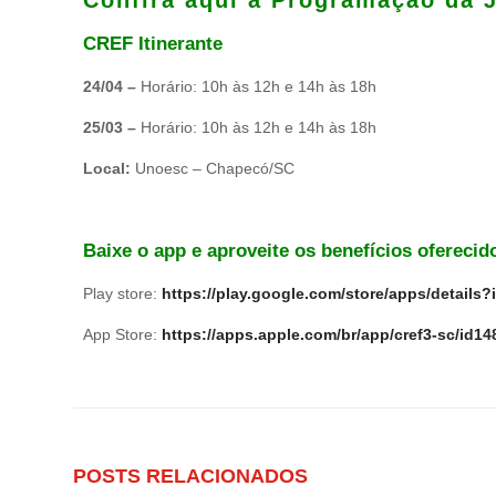
Confira aqui a Programação da 
CREF Itinerante
24/04 –
Horário: 10h às 12h e 14h às 18h
25/03 –
Horário: 10h às 12h e 14h às 18h
Local:
Unoesc – Chapecó/SC
Baixe o app e aproveite os benefícios oferecid
Play store:
https://play.google.com/store/apps/detail
App Store:
https://apps.apple.com/br/app/cref3-sc/id1
POSTS RELACIONADOS