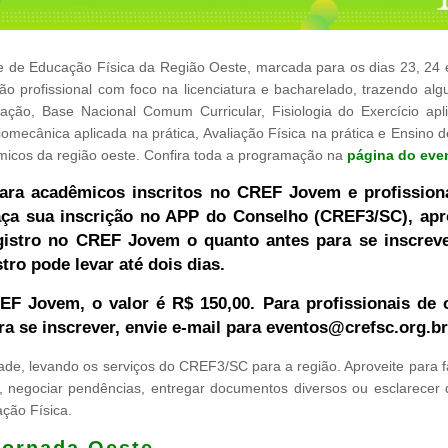
se de Educação Física da Região Oeste, marcada para os dias 23, 24 
o profissional com foco na licenciatura e bacharelado, trazendo alg
ção, Base Nacional Comum Curricular, Fisiologia do Exercício apl
iomecânica aplicada na prática, Avaliação Física na prática e Ensino 
micos da região oeste. Confira toda a programação na
página do eve
para acadêmicos inscritos no CREF Jovem e profission
ça sua inscrição no APP do Conselho (CREF3/SC), apr
gistro no CREF Jovem o quanto antes para se inscrev
tro pode levar até dois dias.
 Jovem, o valor é R$ 150,00. Para profissionais de 
ara se inscrever, envie e-mail para
eventos@crefsc.org.br
ade, levando os serviços do CREF3/SC para a região. Aproveite para f
do, negociar pendências, entregar documentos diversos ou esclarecer 
ção Física.