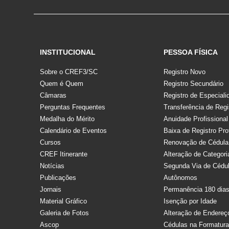
INSTITUCIONAL
PESSOA FÍSICA
Sobre o CREF3/SC
Registro Novo
Quem é Quem
Registro Secundário
Câmaras
Registro de Especiali
Perguntas Frequentes
Transferência de Regi
Medalha do Mérito
Anuidade Profissional
Calendário de Eventos
Baixa de Registro Pro
Cursos
Renovação de Cédula
CREF Itinerante
Alteração de Categori
Notícias
Segunda Via de Cédu
Publicações
Autônomos
Jornais
Permanência 180 dia
Material Gráfico
Isenção por Idade
Galeria de Fotos
Alteração de Endereç
Ascop
Cédulas na Formatur