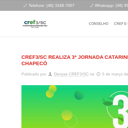
Telefone: (48) 3348-7007
Whatsapp: (48) 9
CONSELHO
CREF E
CREF3/SC REALIZA 3ª JORNADA CATARIN
CHAPECÓ
Publicado por
Denyse CREF3/SC
na
5 de março d