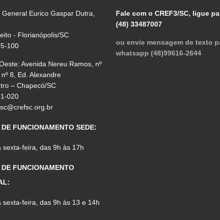
 General Eurico Gaspar Dutra,
Fale com o CREF3/SC, ligue pa
(48) 33487007
reito - Florianópolis/SC
ou envie mensagem de texto p
75-100
whatsapp (48)99616-2644
 Oeste: Avenida Nereu Ramos, nº
 nº 8, Ed. Alexandre
ntro – Chapecó/SC
01-020
fsc@crefsc.org.br
 DE FUNCIONAMENTO SEDE:
sexta-feira, das 9h às 17h
 DE FUNCIONAMENTO
AL:
sexta-feira, das 9h às 13 e 14h