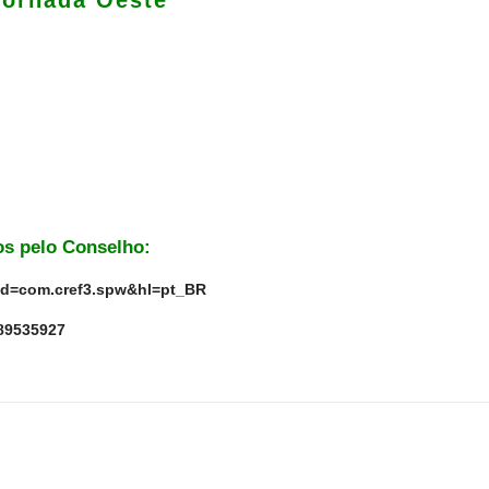
Jornada Oeste
os pelo Conselho:
s?id=com.cref3.spw&hl=pt_BR
489535927