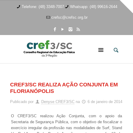
Telefone: (48) 3348-7007
Whatsapp: (48) 99616-2644
crefsc@crefsc.org.br
CREF3/SC REALIZA AÇÃO CONJUNTA EM
FLORIANÓPOLIS
Publicado por
Denyse CREF3/SC
na
6 de janeiro de 2014
O CREF3/SC realizou Ação Conjunta, com o apoio da
Secretaria de Segurança Pública, com o objetivo de fiscalizar o
exercício irregular da profissão nas modalidades de Surf, Stand