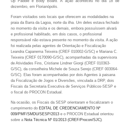
Up Paddle e Body Board. A ação aconteceu no dia 18 de
dezembro, em Florianópolis.
Foram visitados seis locais que oferecem as modalidades na
praia da Barra da Lagoa, norte da ilha. Um deles estava fechado
no momento da visita e os demais, embora possuíssem alvará
e profissional habilitado, em dois casos, o profissional
responsável não estava presente no momento da visita. A ação
foi realizada pelas agentes de Orientação e Fiscalização
Leandra Capanema Teixeira (CREF 010002-G/SC) e Mariana C.
Teixeira (CREF 0170090-G/SC), acompanhadas da supervisora
de Atividades Fins, Cristiane Lindner Giorgi (CREF 010363-
G/SC), da conselheira Michele de Souza Serejo (CREF 003064-
G/SC). Elas foram acompanhadas por dois Agentes à paisana
da Fiscalização de Jogos e Diversões, vinculada a DRP, dois
Fiscais da Secretaria Executiva de Serviços Públicos-SESP e
o fiscal do PROCON Estadual.
Na ocasião, os Fiscais da SESP orientaram e fiscalizaram o
cumprimento do
EDITAL DE CREDENCIAMENTO Nº
009/PMF/SMDU/SESP/2013
e o PROCON Estadual orientou
sobre a
Nota Técnica Nº 01/2013 (CREF/Procon/SJC)
.